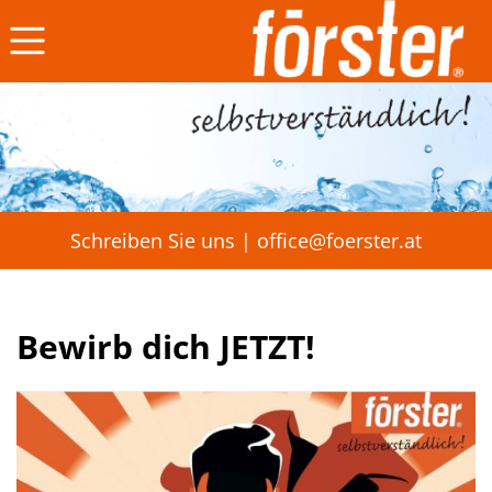
☰
Schreiben Sie uns |
office@foerster.at
Bewirb dich JETZT!