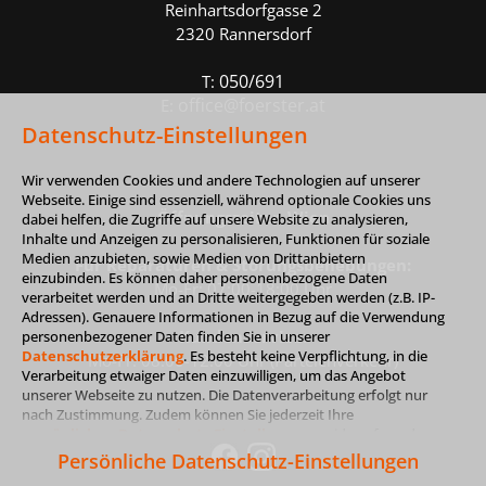
Reinhartsdorfgasse 2
2320 Rannersdorf
050/691
T:
office@foerster.at
E:
Datenschutz-Einstellungen
Wir verwenden Cookies und andere Technologien auf unserer
Webseite. Einige sind essenziell, während optionale Cookies uns
Öffnungszeiten Wien
dabei helfen, die Zugriffe auf unsere Website zu analysieren,
Inhalte und Anzeigen zu personalisieren, Funktionen für soziale
Medien anzubieten, sowie Medien von Drittanbietern
Für Reparaturen & Störungsbehebungen:
einzubinden. Es können daher personenbezogene Daten
Mo-Fr: 07:00-18:00 Uhr
verarbeitet werden und an Dritte weitergegeben werden (z.B. IP-
Adressen). Genauere Informationen in Bezug auf die Verwendung
KundenService
:
personenbezogener Daten finden Sie in unserer
Datenschutzerklärung
. Es besteht keine Verpflichtung, in die
Mo-Fr: 08:00-12:00 Uhr (Parteienverkehr)
Verarbeitung etwaiger Daten einzuwilligen, um das Angebot
unserer Webseite zu nutzen. Die Datenverarbeitung erfolgt nur
nach Zustimmung. Zudem können Sie jederzeit Ihre
persönlichen Datenschutz-Einstellungen
widerrufen oder
anpassen.
Persönliche Datenschutz-Einstellungen